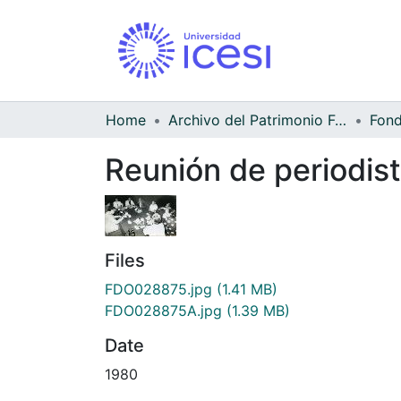
Home
Archivo del Patrimonio Fotográfico y Fílmico del Valle del Cauca
Reunión de periodis
Files
FDO028875.jpg
(1.41 MB)
FDO028875A.jpg
(1.39 MB)
Date
1980