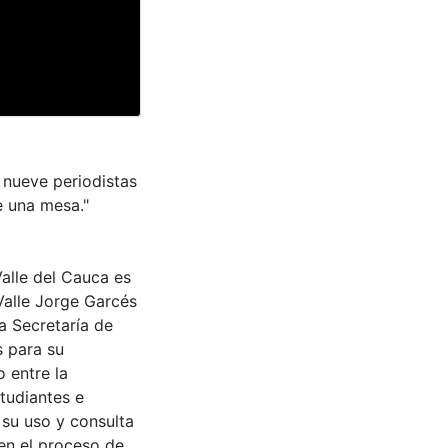
a nueve periodistas
e una mesa."
Valle del Cauca es
Valle Jorge Garcés
a Secretaría de
s para su
 entre la
tudiantes e
 su uso y consulta
en el proceso de