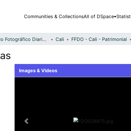
Communities & Collections
All of DSpace
Statist
Fondo Fotográfico Diario Occidente
Cali
FFDO - Cali - Patrimonial
tas
Images & Videos
Slide 1 of 2
Previous