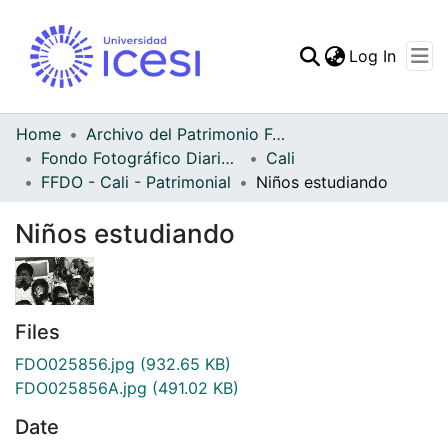
(curren
Log In
Communities & Collec
All of DSpace
Home
Archivo del Patrimonio Fotográfico y Fílmico del Valle del Cauca
Fondo Fotográfico Diario Occidente
Cali
Statistics
FFDO - Cali - Patrimonial
Niños estudiando
Niños estudiando
Files
FDO025856.jpg
(932.65 KB)
FDO025856A.jpg
(491.02 KB)
Date