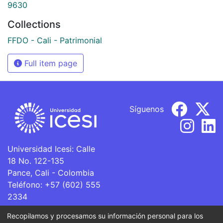
9630
Collections
FFDO - Cali - Patrimonial
Full item page
Síguenos
Universidad Icesi: Calle
18 No. 122-135
Pance, Cali - Colombia
Teléfono: +57 (602) 555
2334
ventanillaunica@icesi.edu.co
Recopilamos y procesamos su información personal para los