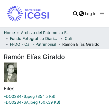
(curren
Log In
Communities & Collec
All of DSpace
Home
Archivo del Patrimonio Fotográfico y Fílmico del Valle del Cauca
Fondo Fotográfico Diario Occidente
Cali
Statistics
FFDO - Cali - Patrimonial
Ramón Elías Giraldo
Ramón Elías Giraldo
Files
FDO028476.jpeg
(354.5 KB)
FDO028476A.jpeg
(507.39 KB)