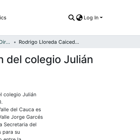
ics
Log In
APFFVC - Políticos y Dirigentes - Patrimonial
Rodrigo Lloreda Caicedo, durante la inauguración del colegio Julián Trujillo
 del colegio Julián
l colegio Julián
0.
Valle del Cauca es
Valle Jorge Garcés
a Secretaria del
s para su
 entre la