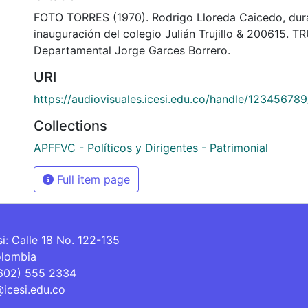
FOTO TORRES (1970). Rodrigo Lloreda Caicedo, dura
inauguración del colegio Julián Trujillo & 200615. T
Departamental Jorge Garces Borrero.
URI
https://audiovisuales.icesi.edu.co/handle/12345678
Collections
APFFVC - Políticos y Dirigentes - Patrimonial
Full item page
si: Calle 18 No. 122-135
olombia
(602) 555 2334
@icesi.edu.co