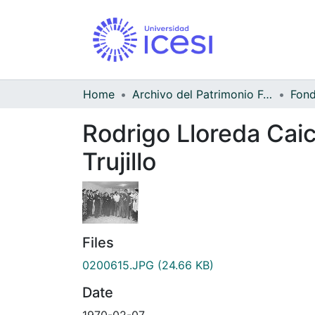
Home
Archivo del Patrimonio Fotográfico y Fílmico del Valle del Cauca
Rodrigo Lloreda Caic
Trujillo
Files
0200615.JPG
(24.66 KB)
Date
1970-02-07