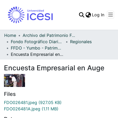
(curren
Log In
Communities & Collec
All of DSpace
Home
Archivo del Patrimonio Fotográfico y Fílmico del Valle del Cauca
Fondo Fotográfico Diario Occidente
Regionales
Statistics
FFDO - Yumbo - Patrimonial
Encuesta Empresarial en Auge
Encuesta Empresarial en Auge
Files
FDO026481.jpeg
(927.05 KB)
FDO026481A.jpeg
(1.11 MB)