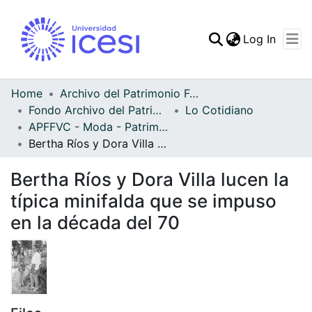
(curren
Log In
Communities & Collec
All of DSpace
Home
Archivo del Patrimonio Fotográfico y Fílmico del Valle del Cauca
Fondo Archivo del Patrimonio Fotográfico y Fílmico del Valle del Cauca
Lo Cotidiano
Statistics
APFFVC - Moda - Patrimonial
Bertha Ríos y Dora Villa lucen la típica minifalda que se impuso en la década del 70
Bertha Ríos y Dora Villa lucen la
típica minifalda que se impuso
en la década del 70