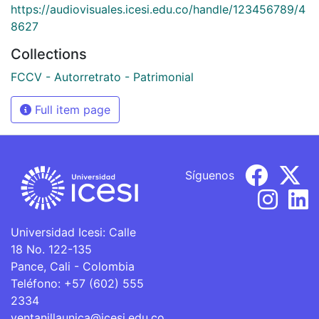
https://audiovisuales.icesi.edu.co/handle/123456789/4
8627
Collections
FCCV - Autorretrato - Patrimonial
Full item page
Síguenos
Universidad Icesi: Calle
18 No. 122-135
Pance, Cali - Colombia
Teléfono: +57 (602) 555
2334
ventanillaunica@icesi.edu.co