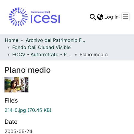
(curren
Log In
Communities & Collec
All of DSpace
Home
Archivo del Patrimonio Fotográfico y Fílmico del Valle del Cauca
Fondo Cali Ciudad Visible
Statistics
FCCV - Autorretrato - Patrimonial
Plano medio
Plano medio
Files
214-0.jpg
(70.45 KB)
Date
2005-06-24