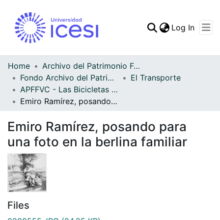
(curren
Log In
Communities & Collec
All of DSpace
Home
Archivo del Patrimonio Fotográfico y Fílmico del Valle del Cauca
Fondo Archivo del Patrimonio Fotográfico y Fílmico del Valle del Cauca
El Transporte
Statistics
APFFVC - Las Bicicletas y Ca - Patrimonial
Emiro Ramírez, posando para una foto en la berlina familiar
Emiro Ramírez, posando para
una foto en la berlina familiar
Files