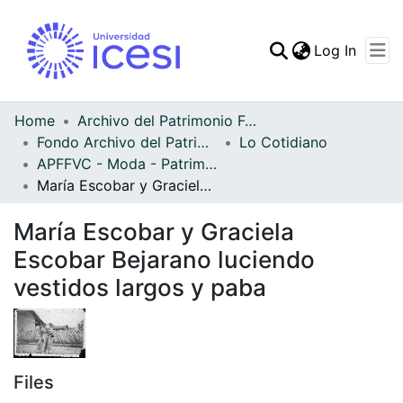
(curren
Log In
Communities & Collec
All of DSpace
Home
Archivo del Patrimonio Fotográfico y Fílmico del Valle del Cauca
Fondo Archivo del Patrimonio Fotográfico y Fílmico del Valle del Cauca
Lo Cotidiano
Statistics
APFFVC - Moda - Patrimonial
María Escobar y Graciela Escobar Bejarano luciendo vestidos largos y paba
María Escobar y Graciela
Escobar Bejarano luciendo
vestidos largos y paba
Files