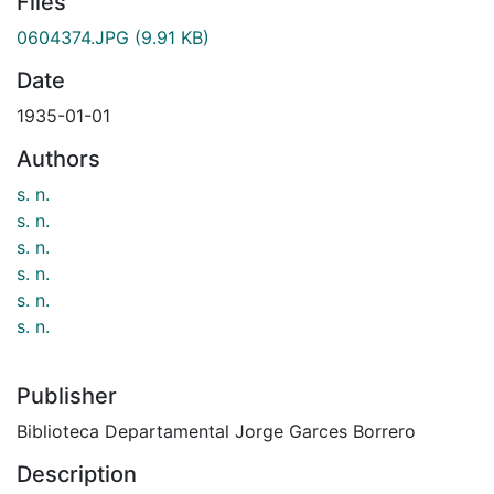
Files
0604374.JPG
(9.91 KB)
Date
1935-01-01
Authors
s. n.
s. n.
s. n.
s. n.
s. n.
s. n.
Publisher
Biblioteca Departamental Jorge Garces Borrero
Description