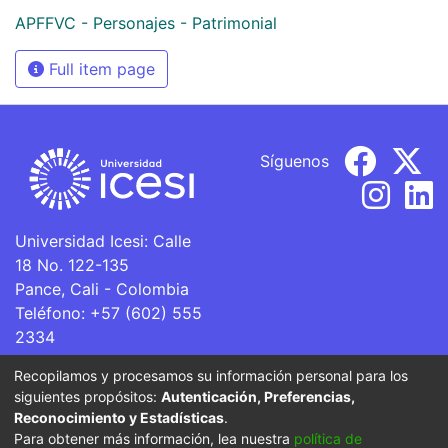
APFFVC - Personajes - Patrimonial
Full item page
Síguenos
Universidad Icesi: Calle
18 No. 122-135
Pance, Cali - Colombia
Teléfono: +57 (602) 555
2334
ventanillaunica@icesi.edu.co
Recopilamos y procesamos su información personal para los
siguientes propósitos:
Autenticación, Preferencias,
La Universidad Icesi es una Institución de Educación
Reconocimiento y Estadísticas
.
Superior que se encuentra sujeta a inspección y vigilancia
Para obtener más información, lea nuestra
política de