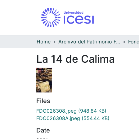
Home
Archivo del Patrimonio Fotográfico y Fílmico del Valle del Cauca
La 14 de Calima
Files
FDO026308.jpeg
(948.84 KB)
FDO026308A.jpeg
(554.44 KB)
Date