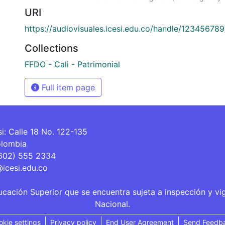
URI
https://audiovisuales.icesi.edu.co/handle/12345678
Collections
FFDO - Cali - Patrimonial
Full item page
si: Calle 18 No. 122-135
olombia
(602) 555 2334
@icesi.edu.co
ucación Superior que se encuentra sujeta a inspección y vi
Nacional.
okie settings
Privacy policy
End User Agreement
Send Feedb