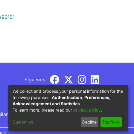
9/90101
Síguenos
We collect and process your personal information for the
following purposes:
Authentication, Preferences,
Acknowledgement and Statistics
.
To learn more, please read our
privacy policy
.
gilancia por parte del Ministerio de Educación
Customize
Decline
That's ok
ack