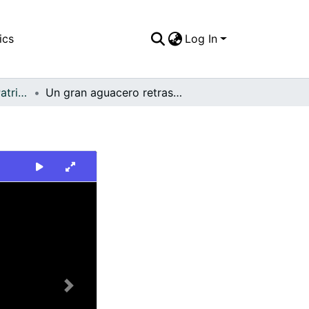
ics
Log In
FFDO - Escenario - Patrimonial
Un gran aguacero retrasó las corridas de toros
Next