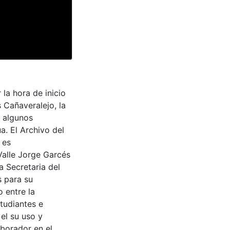
la hora de inicio
 Cañaveralejo, la
e algunos
. El Archivo del
 es
Valle Jorge Garcés
a Secretaria del
s para su
 entre la
tudiantes e
 el su uso y
aborador en el