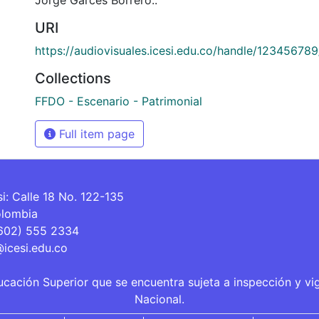
URI
https://audiovisuales.icesi.edu.co/handle/12345678
Collections
FFDO - Escenario - Patrimonial
Full item page
si: Calle 18 No. 122-135
olombia
(602) 555 2334
@icesi.edu.co
ucación Superior que se encuentra sujeta a inspección y vi
Nacional.