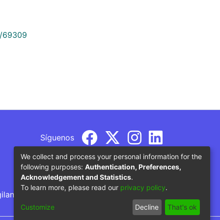
9/69309
Síguenos
We collect and process your personal information for the
following purposes:
Authentication, Preferences,
Acknowledgement and Statistics
.
To learn more, please read our
privacy policy
.
gilancia por parte del Ministerio de Educación
Customize
Decline
That's ok