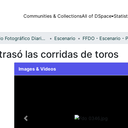
Communities & Collections
All of DSpace
Statist
Fondo Fotográfico Diario Occidente
Escenario
rasó las corridas de toros
Images & Videos
Slide 1 of 1
Previous