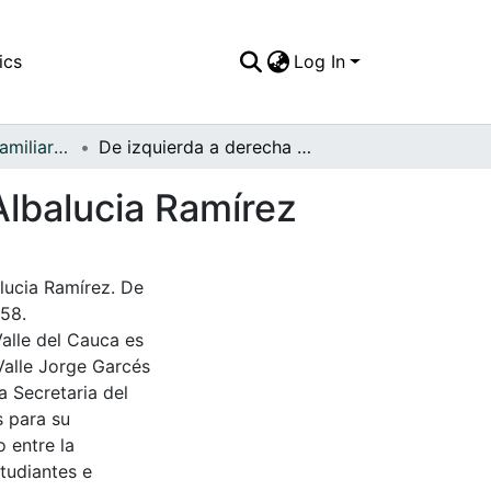
ics
Log In
APFFVC - Fotos Familiares - Patrimonial
De izquierda a derecha Luz Marina Rodríguez y Albalucia Ramírez
Albalucia Ramírez
lucia Ramírez. De
958.
Valle del Cauca es
Valle Jorge Garcés
a Secretaria del
s para su
 entre la
tudiantes e