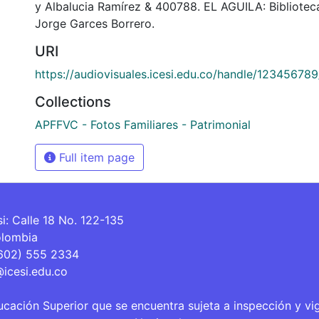
y Albalucia Ramírez & 400788. EL AGUILA: Bibliote
Jorge Garces Borrero.
URI
https://audiovisuales.icesi.edu.co/handle/12345678
Collections
APFFVC - Fotos Familiares - Patrimonial
Full item page
si: Calle 18 No. 122-135
olombia
(602) 555 2334
@icesi.edu.co
ucación Superior que se encuentra sujeta a inspección y vi