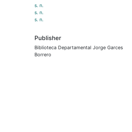
s. n.
s. n.
s. n.
Publisher
Biblioteca Departamental Jorge Garces
Borrero