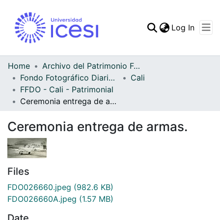
(curren
Log In
Communities & Collec
All of DSpace
Home
Archivo del Patrimonio Fotográfico y Fílmico del Valle del Cauca
Fondo Fotográfico Diario Occidente
Cali
Statistics
FFDO - Cali - Patrimonial
Ceremonia entrega de armas.
Ceremonia entrega de armas.
Files
FDO026660.jpeg
(982.6 KB)
FDO026660A.jpeg
(1.57 MB)
Date