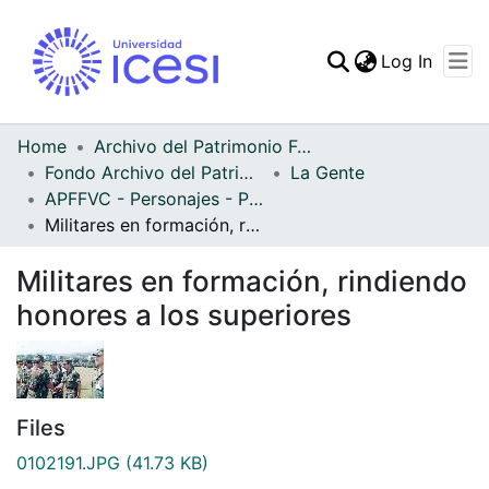
(curren
Log In
Communities & Collec
All of DSpace
Home
Archivo del Patrimonio Fotográfico y Fílmico del Valle del Cauca
Fondo Archivo del Patrimonio Fotográfico y Fílmico del Valle del Cauca
La Gente
Statistics
APFFVC - Personajes - Patrimonial
Militares en formación, rindiendo honores a los superiores
Militares en formación, rindiendo
honores a los superiores
Files
0102191.JPG
(41.73 KB)