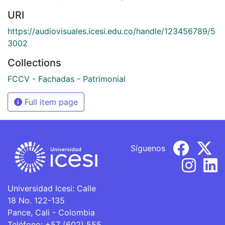
URI
https://audiovisuales.icesi.edu.co/handle/123456789/5
3002
Collections
FCCV - Fachadas - Patrimonial
Full item page
Síguenos
Universidad Icesi: Calle
18 No. 122-135
Pance, Cali - Colombia
Teléfono: +57 (602) 555