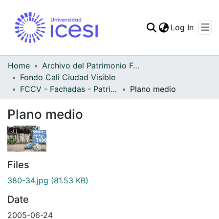
(curren
Log In
Communities & Collec
All of DSpace
Home
Archivo del Patrimonio Fotográfico y Fílmico del Valle del Cauca
Fondo Cali Ciudad Visible
Statistics
FCCV - Fachadas - Patrimonial
Plano medio
Plano medio
Files
380-34.jpg
(81.53 KB)
Date
2005-06-24