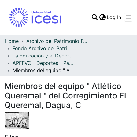
(curren
Log In
Communities & Collec
All of DSpace
Home
Archivo del Patrimonio Fotográfico y Fílmico del Valle del Cauca
Fondo Archivo del Patrimonio Fotográfico y Fílmico del Valle del Cauca
Statistics
La Educación y el Deporte
APFFVC - Deportes - Patrimonial
Miembros del equipo " Atlético Queremal " del Corregimiento El Queremal, Dagua, C
Miembros del equipo " Atlético
Queremal " del Corregimiento El
Queremal, Dagua, C