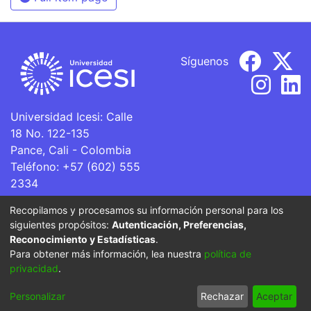
Síguenos
Universidad Icesi: Calle
18 No. 122-135
Pance, Cali - Colombia
Teléfono: +57 (602) 555
2334
ventanillaunica@icesi.edu.co
Recopilamos y procesamos su información personal para los
siguientes propósitos:
Autenticación, Preferencias,
La Universidad Icesi es una Institución de Educación
Reconocimiento y Estadísticas
.
Superior que se encuentra sujeta a inspección y vigilancia
Para obtener más información, lea nuestra
política de
por parte del Ministerio de Educación Nacional.
privacidad
.
Cookie
Privacy
End User
Send
Personalizar
Rechazar
Aceptar
settings
policy
Agreement
Feedback