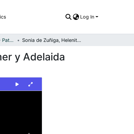
ics
Log In
FFDO - Personajes - Patrimonial
Sonia de Zuñiga, Helenita Vargas, Hernann bohmer y Adelaida Bohmer
er y Adelaida