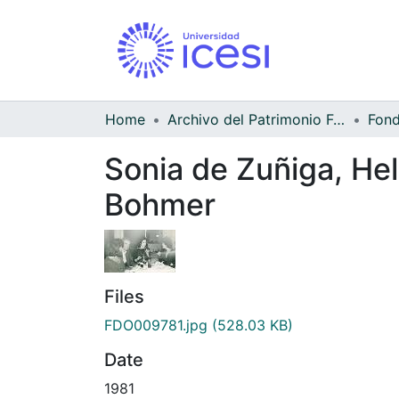
Home
Archivo del Patrimonio Fotográfico y Fílmico del Valle del Cauca
Sonia de Zuñiga, He
Bohmer
Files
FDO009781.jpg
(528.03 KB)
Date
1981