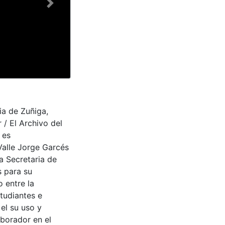
Next
ia de Zuñiga,
/ El Archivo del
 es
Valle Jorge Garcés
a Secretaria de
s para su
 entre la
tudiantes e
 el su uso y
aborador en el