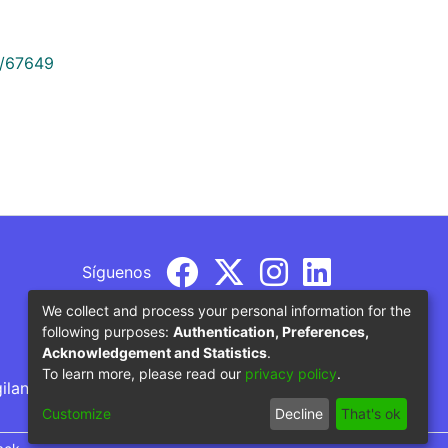
9/67649
Síguenos
We collect and process your personal information for the
following purposes:
Authentication, Preferences,
Acknowledgement and Statistics
.
To learn more, please read our
privacy policy
.
gilancia por parte del Ministerio de Educación
Customize
Decline
That's ok