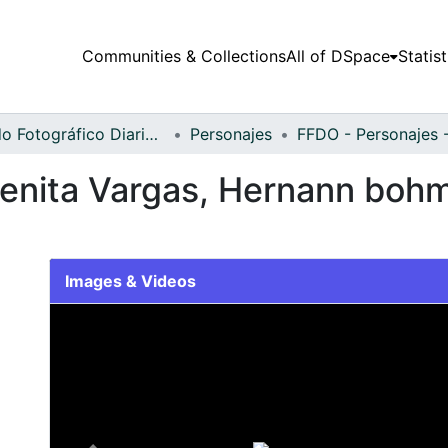
Communities & Collections
All of DSpace
Statist
Fondo Fotográfico Diario Occidente
Personajes
lenita Vargas, Hernann bohm
Images & Videos
Slide 1 of 1