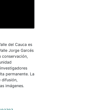
Valle del Cauca es
Valle Jorge Garcés
u conservación,
munidad
 investigadores
ulta permanente. La
 difusión,
 las imágenes.