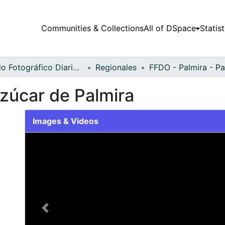
Communities & Collections
All of DSpace
Statist
Fondo Fotográfico Diario Occidente
Regionales
Azúcar de Palmira
Images & Videos
Slide 1 of 2
Previous