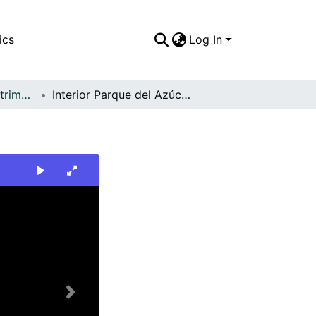
ics
Log In
FFDO - Palmira - Patrimonial
Interior Parque del Azúcar de Palmira
Next