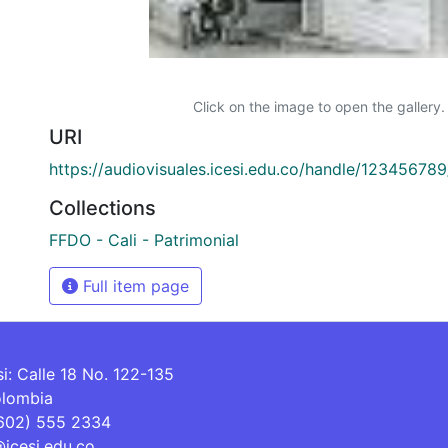
Click on the image to open the gallery.
URI
https://audiovisuales.icesi.edu.co/handle/12345678
Collections
FFDO - Cali - Patrimonial
Full item page
si: Calle 18 No. 122-135
olombia
(602) 555 2334
@icesi.edu.co