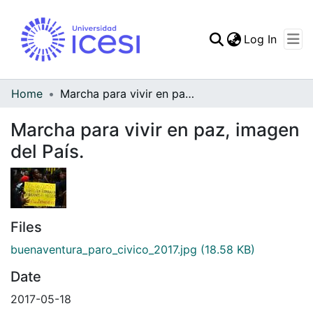
(curren
Log In
Communities & Collec
All of DSpace
Home
Marcha para vivir en paz, imagen del País.
Statistics
Marcha para vivir en paz, imagen
del País.
Files
buenaventura_paro_civico_2017.jpg
(18.58 KB)
Date
2017-05-18