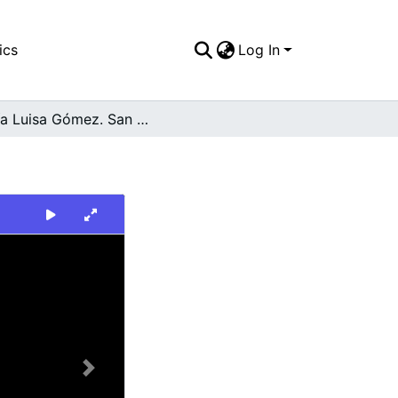
ics
Log In
María Luisa Gómez. San Pedro
Next