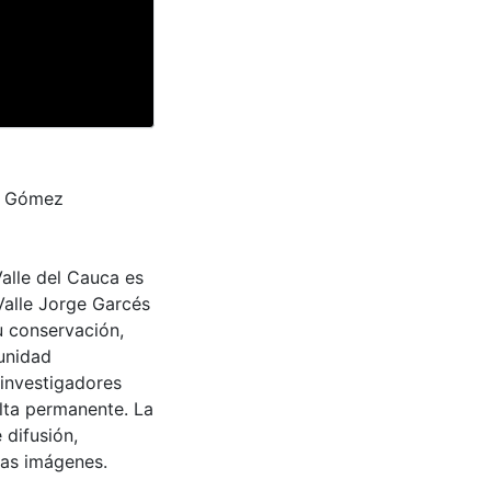
a Gómez
Valle del Cauca es
Valle Jorge Garcés
u conservación,
munidad
 investigadores
ulta permanente. La
 difusión,
 las imágenes.