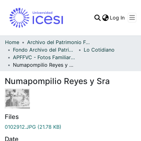
(curren
Log In
Communities & Collec
All of DSpace
Home
Archivo del Patrimonio Fotográfico y Fílmico del Valle del Cauca
Fondo Archivo del Patrimonio Fotográfico y Fílmico del Valle del Cauca
Lo Cotidiano
Statistics
APFFVC - Fotos Familiares - Patrimonial
Numapompilio Reyes y Sra
Numapompilio Reyes y Sra
Files
0102912.JPG
(21.78 KB)
Date