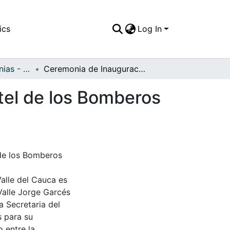
ics
Log In
APFFVC - Ceremonias - Patrimonial
Ceremonia de Inauguración y bendición del cuartel de los Bomberos de Florida
tel de los Bomberos
 de los Bomberos
Valle del Cauca es
Valle Jorge Garcés
a Secretaria del
s para su
 entre la