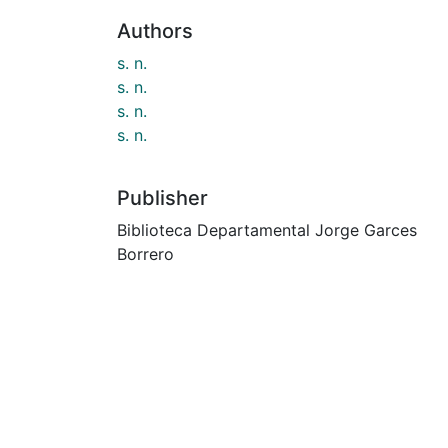
Authors
s. n.
s. n.
s. n.
s. n.
Publisher
Biblioteca Departamental Jorge Garces
Borrero