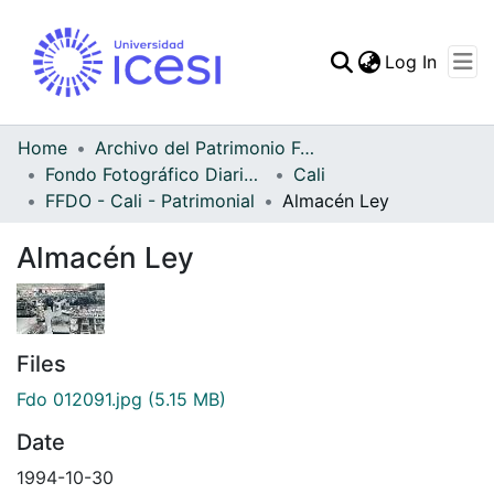
(curren
Log In
Communities & Collec
All of DSpace
Home
Archivo del Patrimonio Fotográfico y Fílmico del Valle del Cauca
Fondo Fotográfico Diario Occidente
Cali
Statistics
FFDO - Cali - Patrimonial
Almacén Ley
Almacén Ley
Files
Fdo 012091.jpg
(5.15 MB)
Date
1994-10-30