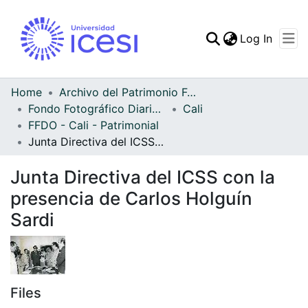
(curren
Log In
Communities & Collec
All of DSpace
Home
Archivo del Patrimonio Fotográfico y Fílmico del Valle del Cauca
Fondo Fotográfico Diario Occidente
Cali
Statistics
FFDO - Cali - Patrimonial
Junta Directiva del ICSS con la presencia de Carlos Holguín Sardi
Junta Directiva del ICSS con la
presencia de Carlos Holguín
Sardi
Files