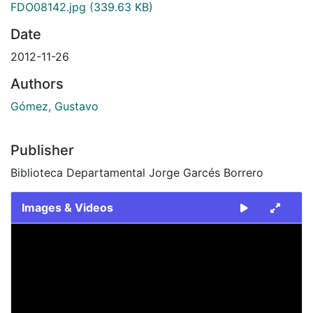
FDO08142.jpg
(339.63 KB)
Date
2012-11-26
Authors
Gómez, Gustavo
Publisher
Biblioteca Departamental Jorge Garcés Borrero
Images & Videos
Slide 1 of 1