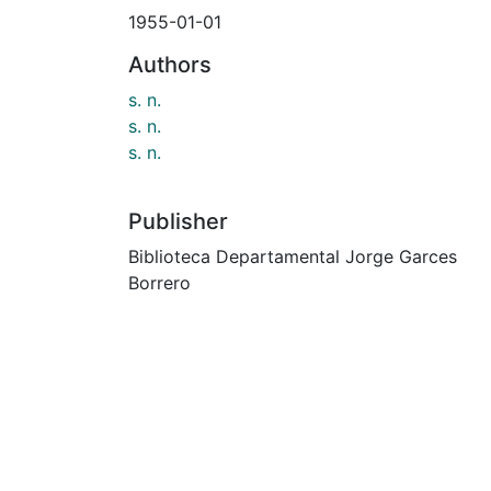
1955-01-01
Authors
s. n.
s. n.
s. n.
Publisher
Biblioteca Departamental Jorge Garces
Borrero