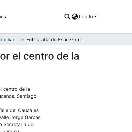
ics
Log In
APFFVC - Fotos Familiares - Patrimonial
Fotografía de Esau García González, paseando por el centro de la ciudad
r el centro de la
l centro de la
ucanos. Santiago
Valle del Cauca es
Valle Jorge Garcés
a Secretaria del
s para su