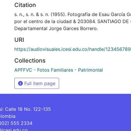
Citation
s. n., s. n. & s. n. (1955). Fotografía de Esau García
por el centro de la ciudad & 203084. SANTIAGO DE C
Departamental Jorge Garces Borrero.
URI
https://audiovisuales.icesi.edu.co/handle/12345678
Collections
APFFVC - Fotos Familiares - Patrimonial
Full item page
si: Calle 18 No. 122-135
olombia
(602) 555 2334
@icesi.edu.co