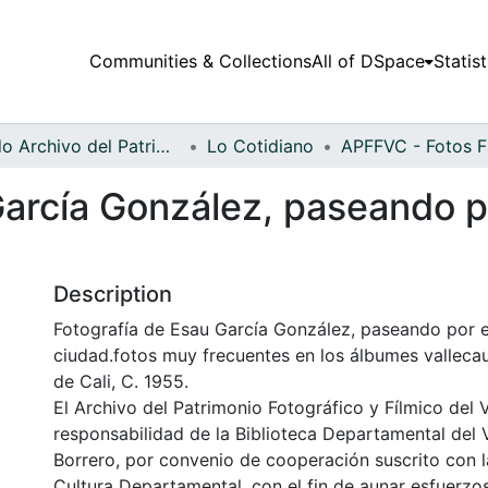
Communities & Collections
All of DSpace
Statist
Fondo Archivo del Patrimonio Fotográfico y Fílmico del Valle del Cauca
Lo Cotidiano
arcía González, paseando po
Description
Fotografía de Esau García González, paseando por e
ciudad.fotos muy frecuentes en los álbumes valleca
de Cali, C. 1955.
El Archivo del Patrimonio Fotográfico y Fílmico del 
responsabilidad de la Biblioteca Departamental del 
Borrero, por convenio de cooperación suscrito con l
Cultura Departamental, con el fin de aunar esfuerzo