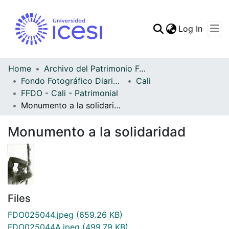
(curren
Log In
Communities & Collec
All of DSpace
Home
Archivo del Patrimonio Fotográfico y Fílmico del Valle del Cauca
Fondo Fotográfico Diario Occidente
Cali
Statistics
FFDO - Cali - Patrimonial
Monumento a la solidaridad
Monumento a la solidaridad
Files
FDO025044.jpeg
(659.26 KB)
FDO025044A.jpeg
(499.79 KB)