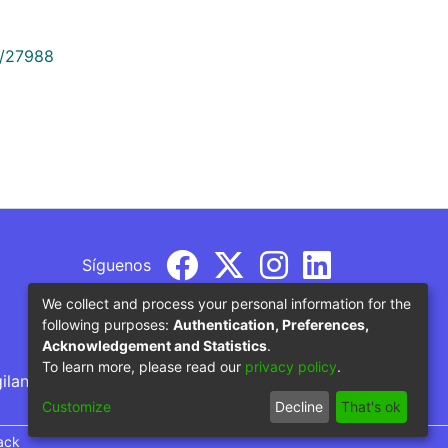
9/27988
Síguenos
We collect and process your personal information for the
following purposes:
Authentication, Preferences,
Acknowledgement and Statistics
.
To learn more, please read our
privacy policy
.
gilancia por parte del Ministerio de Educación
Customize
Decline
That's ok
ack