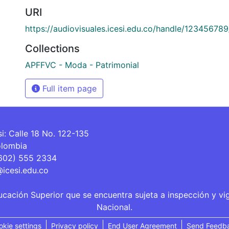
URI
https://audiovisuales.icesi.edu.co/handle/12345678
Collections
APFFVC - Moda - Patrimonial
Full item page
si: Calle 18 No. 122-135
olombia
(602) 555 2334
@icesi.edu.co
ucación Superior que se encuentra sujeta a inspección y vi
Nacional.
okie settings
Privacy policy
End User Agreement
Send Feedb