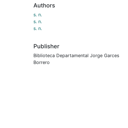
Authors
s. n.
s. n.
s. n.
Publisher
Biblioteca Departamental Jorge Garces
Borrero