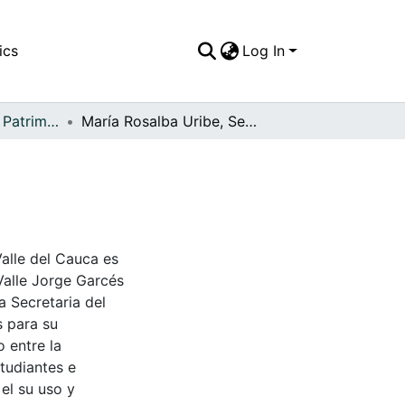
ics
Log In
APFFVC - Moda - Patrimonial
María Rosalba Uribe, Sevilla, 1958
Valle del Cauca es
Valle Jorge Garcés
a Secretaria del
s para su
 entre la
tudiantes e
 el su uso y