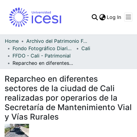
(curren
Log In
Communities & Collec
All of DSpace
Home
Archivo del Patrimonio Fotográfico y Fílmico del Valle del Cauca
Fondo Fotográfico Diario Occidente
Cali
Statistics
FFDO - Cali - Patrimonial
Reparcheo en diferentes sectores de la ciudad de Cali realizadas por operarios de la Secretaría de Mantenimiento Vial y Vías Rurales
Reparcheo en diferentes
sectores de la ciudad de Cali
realizadas por operarios de la
Secretaría de Mantenimiento Vial
y Vías Rurales