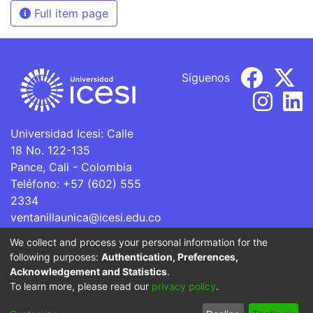
Full item page
Síguenos
Universidad Icesi: Calle
18 No. 122-135
Pance, Cali - Colombia
Teléfono: +57 (602) 555
2334
ventanillaunica@icesi.edu.co
We collect and process your personal information for the
La Universidad Icesi es una Institución de Educación
following purposes:
Authentication, Preferences,
Superior que se encuentra sujeta a inspección y vigilancia
Acknowledgement and Statistics
.
por parte del Ministerio de Educación Nacional.
To learn more, please read our
privacy policy
.
Cookie
Privacy
End User
Send