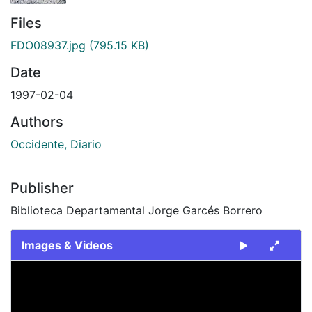
Files
FDO08937.jpg
(795.15 KB)
Date
1997-02-04
Authors
Occidente, Diario
Publisher
Biblioteca Departamental Jorge Garcés Borrero
Images & Videos
Slide 1 of 1