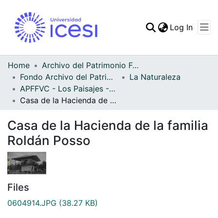
(curren
Log In
Communities & Collec
All of DSpace
Home
Archivo del Patrimonio Fotográfico y Fílmico del Valle del Cauca
Fondo Archivo del Patrimonio Fotográfico y Fílmico del Valle del Cauca
La Naturaleza
Statistics
APFFVC - Los Paisajes - Patrimonial
Casa de la Hacienda de la familia Roldán Posso
Casa de la Hacienda de la familia
Roldán Posso
Files
0604914.JPG
(38.27 KB)