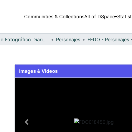
Communities & Collections
All of DSpace
Statist
Fondo Fotográfico Diario Occidente
Personajes
Images & Videos
Slide 1 of 2
Previous