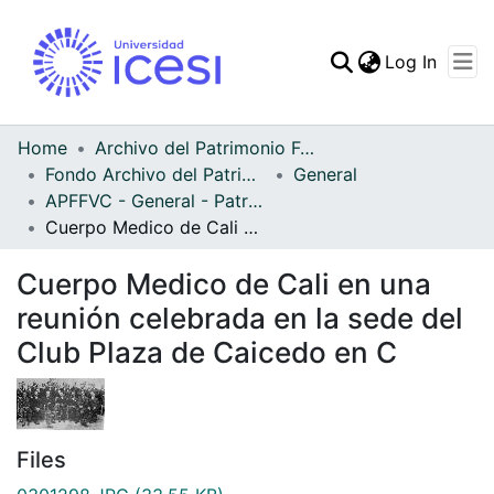
(curren
Log In
Communities & Collec
All of DSpace
Home
Archivo del Patrimonio Fotográfico y Fílmico del Valle del Cauca
Fondo Archivo del Patrimonio Fotográfico y Fílmico del Valle del Cauca
General
Statistics
APFFVC - General - Patrimonial
Cuerpo Medico de Cali en una reunión celebrada en la sede del Club Plaza de Caicedo en C
Cuerpo Medico de Cali en una
reunión celebrada en la sede del
Club Plaza de Caicedo en C
Files