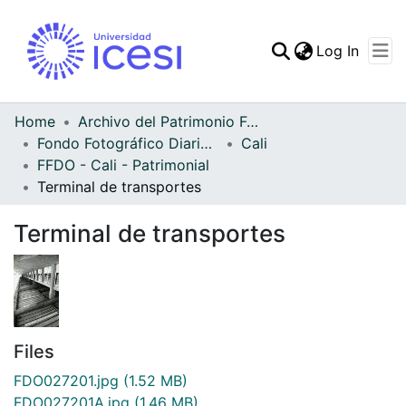
(curren
Log In
Communities & Collec
All of DSpace
Home
Archivo del Patrimonio Fotográfico y Fílmico del Valle del Cauca
Fondo Fotográfico Diario Occidente
Cali
Statistics
FFDO - Cali - Patrimonial
Terminal de transportes
Terminal de transportes
Files
FDO027201.jpg
(1.52 MB)
FDO027201A.jpg
(1.46 MB)