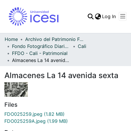
(curren
Log In
Communities & Collec
All of DSpace
Home
Archivo del Patrimonio Fotográfico y Fílmico del Valle del Cauca
Fondo Fotográfico Diario Occidente
Cali
Statistics
FFDO - Cali - Patrimonial
Almacenes La 14 avenida sexta
Almacenes La 14 avenida sexta
Files
FDO025259.jpeg
(1.82 MB)
FDO025259A.jpeg
(1.99 MB)