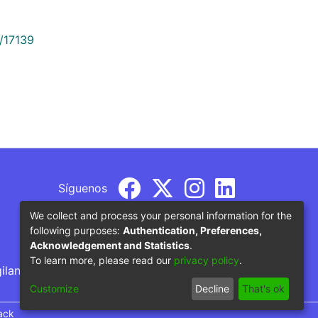
9/17139
Síguenos
We collect and process your personal information for the
following purposes:
Authentication, Preferences,
Acknowledgement and Statistics
.
To learn more, please read our
privacy policy
.
gilancia por parte del Ministerio de Educación
Customize
Decline
That's ok
ack