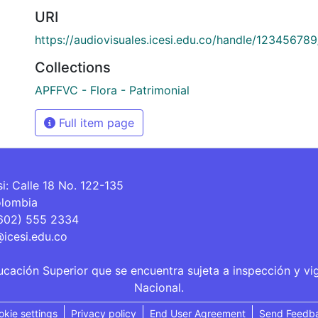
URI
https://audiovisuales.icesi.edu.co/handle/12345678
Collections
APFFVC - Flora - Patrimonial
Full item page
si: Calle 18 No. 122-135
olombia
(602) 555 2334
@icesi.edu.co
ucación Superior que se encuentra sujeta a inspección y vi
Nacional.
okie settings
Privacy policy
End User Agreement
Send Feedb