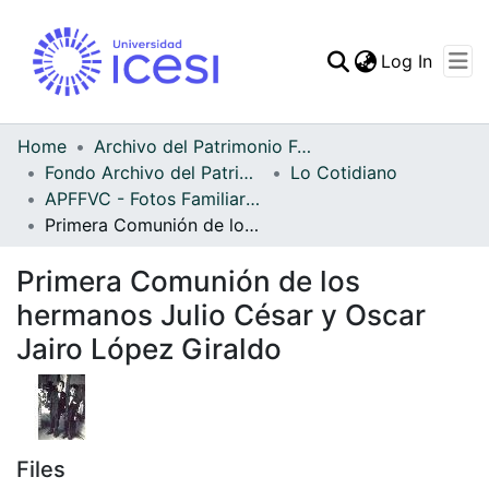
(curren
Log In
Communities & Collec
All of DSpace
Home
Archivo del Patrimonio Fotográfico y Fílmico del Valle del Cauca
Fondo Archivo del Patrimonio Fotográfico y Fílmico del Valle del Cauca
Lo Cotidiano
Statistics
APFFVC - Fotos Familiares - Patrimonial
Primera Comunión de los hermanos Julio César y Oscar Jairo López Giraldo
Primera Comunión de los
hermanos Julio César y Oscar
Jairo López Giraldo
Files