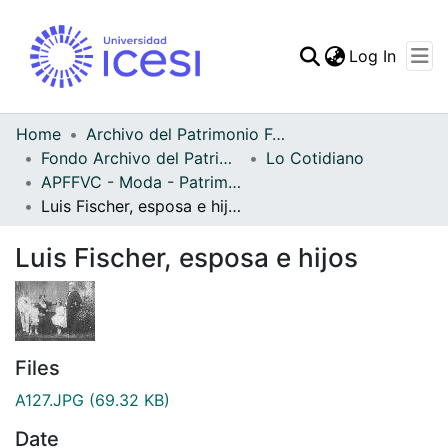
(curren
Log In
Communities & Collec
All of DSpace
Home
Archivo del Patrimonio Fotográfico y Fílmico del Valle del Cauca
Fondo Archivo del Patrimonio Fotográfico y Fílmico del Valle del Cauca
Lo Cotidiano
Statistics
APFFVC - Moda - Patrimonial
Luis Fischer, esposa e hijos
Luis Fischer, esposa e hijos
Files
A127.JPG
(69.32 KB)
Date