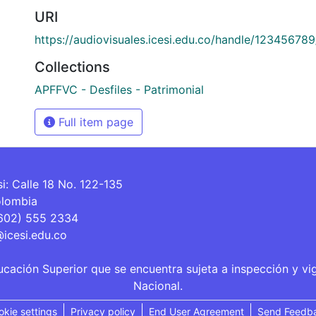
URI
https://audiovisuales.icesi.edu.co/handle/12345678
Collections
APFFVC - Desfiles - Patrimonial
Full item page
si: Calle 18 No. 122-135
olombia
(602) 555 2334
@icesi.edu.co
ucación Superior que se encuentra sujeta a inspección y vi
Nacional.
okie settings
Privacy policy
End User Agreement
Send Feedb