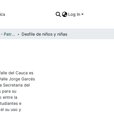
ics
Log In
APFFVC - Desfiles - Patrimonial
Desfile de niños y niñas
Valle del Cauca es
Valle Jorge Garcés
a Secretaria del
s para su
 entre la
tudiantes e
 el su uso y