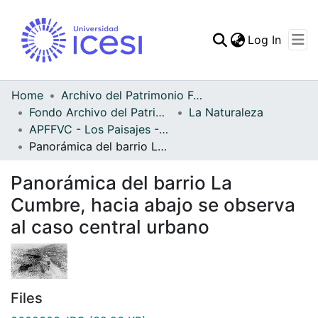
(curren
Log In
Communities & Collec
All of DSpace
Home
Archivo del Patrimonio Fotográfico y Fílmico del Valle del Cauca
Fondo Archivo del Patrimonio Fotográfico y Fílmico del Valle del Cauca
La Naturaleza
Statistics
APFFVC - Los Paisajes - Patrimonial
Panorámica del barrio La Cumbre, hacia abajo se observa al caso central urbano
Panorámica del barrio La
Cumbre, hacia abajo se observa
al caso central urbano
Files