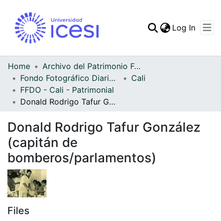
(curren
Log In
Communities & Collec
All of DSpace
Home
Archivo del Patrimonio Fotográfico y Fílmico del Valle del Cauca
Fondo Fotográfico Diario Occidente
Cali
Statistics
FFDO - Cali - Patrimonial
Donald Rodrigo Tafur González (capitán de bomberos/parlamentos)
Donald Rodrigo Tafur González
(capitán de
bomberos/parlamentos)
Files