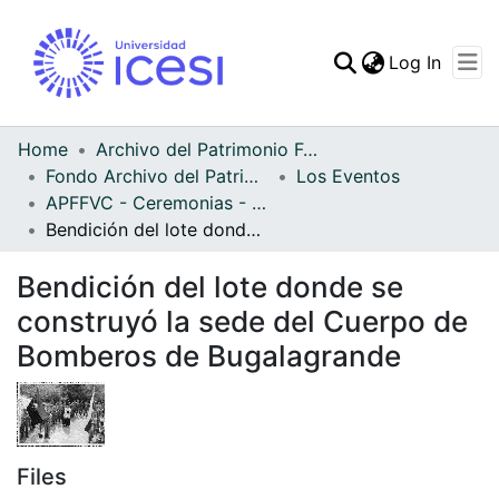
(curren
Log In
Communities & Collec
All of DSpace
Home
Archivo del Patrimonio Fotográfico y Fílmico del Valle del Cauca
Fondo Archivo del Patrimonio Fotográfico y Fílmico del Valle del Cauca
Los Eventos
Statistics
APFFVC - Ceremonias - Patrimonial
Bendición del lote donde se construyó la sede del Cuerpo de Bomberos de Bugalagrande
Bendición del lote donde se
construyó la sede del Cuerpo de
Bomberos de Bugalagrande
Files