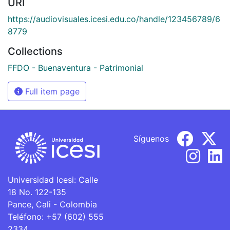
URI
https://audiovisuales.icesi.edu.co/handle/123456789/6
8779
Collections
FFDO - Buenaventura - Patrimonial
Full item page
Síguenos
Universidad Icesi: Calle
18 No. 122-135
Pance, Cali - Colombia
Teléfono: +57 (602) 555
2334