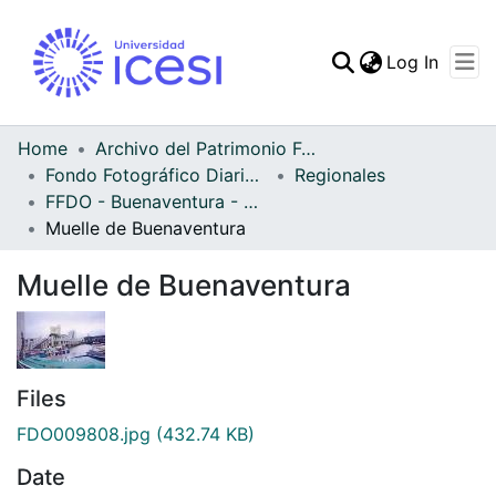
(curren
Log In
Communities & Collec
All of DSpace
Home
Archivo del Patrimonio Fotográfico y Fílmico del Valle del Cauca
Fondo Fotográfico Diario Occidente
Regionales
Statistics
FFDO - Buenaventura - Patrimonial
Muelle de Buenaventura
Muelle de Buenaventura
Files
FDO009808.jpg
(432.74 KB)
Date