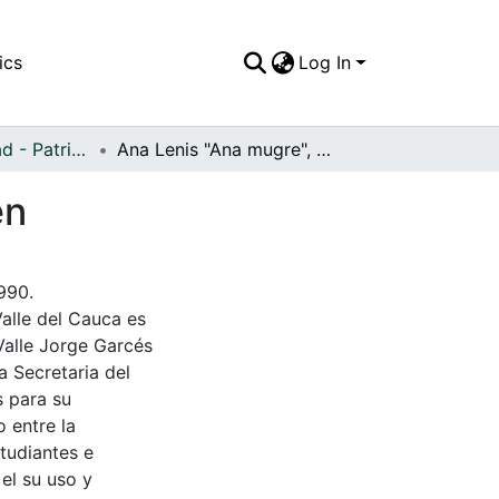
ics
Log In
APFFVC - Ciudad - Patrimonial
Ana Lenis "Ana mugre", personaje típico de Darien
en
990.
Valle del Cauca es
Valle Jorge Garcés
a Secretaria del
s para su
 entre la
tudiantes e
 el su uso y