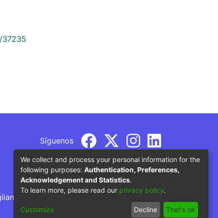
9/37235
Síguenos
We collect and process your personal information for the
following purposes:
Authentication, Preferences,
Acknowledgement and Statistics
.
To learn more, please read our
privacy policy
.
gilancia por parte del Ministerio de Educación
Customize
Decline
That's ok