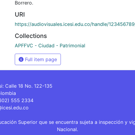
Borrero.
URI
https://audiovisuales.icesi.edu.co/handle/12345678
Collections
APFFVC - Ciudad - Patrimonial
Full item page
si: Calle 18 No. 122-135
olombia
(602) 555 2334
@icesi.edu.co
ucación Superior que se encuentra sujeta a inspección y vi
Nacional.