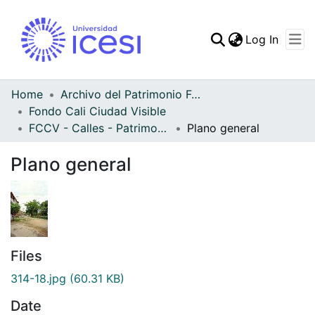
(curren
Log In
Communities & Collec
All of DSpace
Home
Archivo del Patrimonio Fotográfico y Fílmico del Valle del Cauca
Fondo Cali Ciudad Visible
Statistics
FCCV - Calles - Patrimonial
Plano general
Plano general
Files
314-18.jpg
(60.31 KB)
Date