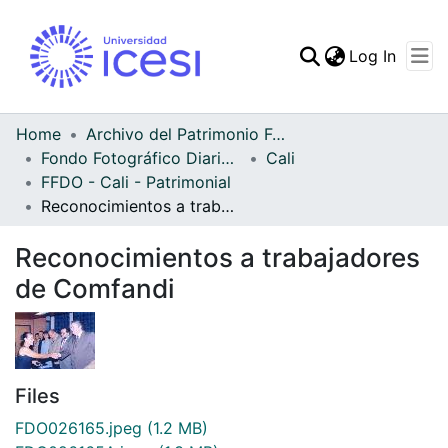
(curren
Log In
Communities & Collec
All of DSpace
Home
Archivo del Patrimonio Fotográfico y Fílmico del Valle del Cauca
Fondo Fotográfico Diario Occidente
Cali
Statistics
FFDO - Cali - Patrimonial
Reconocimientos a trabajadores de Comfandi
Reconocimientos a trabajadores
de Comfandi
Files
FDO026165.jpeg
(1.2 MB)