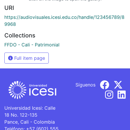
URI
https://audiovisuales.icesi.edu.co/handle/123456789/8
9968
Collections
FFDO - Cali - Patrimonial
Full item page
Síguenos
Universidad Icesi: Calle
18 No. 122-135
Pance, Cali - Colombia
Teléfono: +57 (602) 555