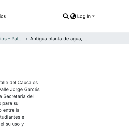
ics
Log In
APFFVC - Edificios - Patrimonial
Antigua planta de agua, Bugalagrande, C
Valle del Cauca es
Valle Jorge Garcés
a Secretaria del
s para su
 entre la
tudiantes e
 el su uso y