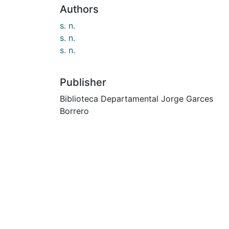
Authors
s. n.
s. n.
s. n.
Publisher
Biblioteca Departamental Jorge Garces
Borrero