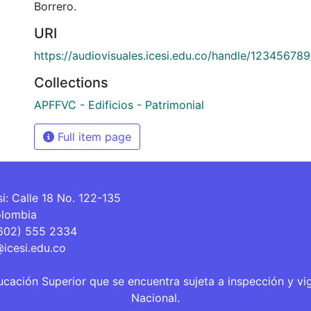
Borrero.
URI
https://audiovisuales.icesi.edu.co/handle/12345678
Collections
APFFVC - Edificios - Patrimonial
Full item page
si: Calle 18 No. 122-135
olombia
(602) 555 2334
@icesi.edu.co
ucación Superior que se encuentra sujeta a inspección y vi
Nacional.