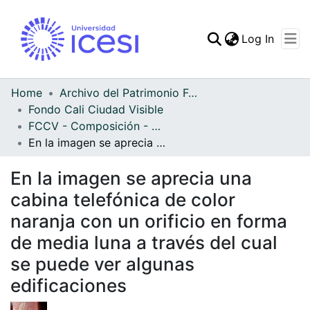
(curren
Log In
Communities & Collec
All of DSpace
Home
Archivo del Patrimonio Fotográfico y Fílmico del Valle del Cauca
Fondo Cali Ciudad Visible
Statistics
FCCV - Composición - Patrimonial
En la imagen se aprecia una cabina telefónica de color naranja con un orificio en forma de media luna a través del cual se puede ver algunas edificaciones
En la imagen se aprecia una
cabina telefónica de color
naranja con un orificio en forma
de media luna a través del cual
se puede ver algunas
edificaciones