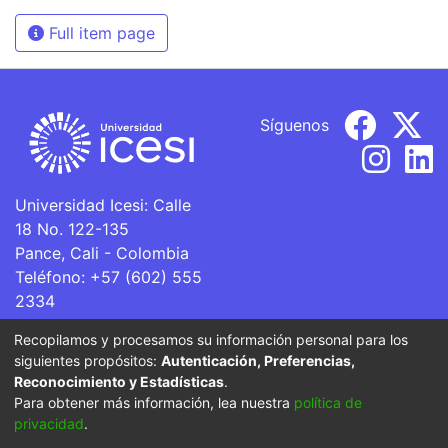
Full item page
Síguenos
Universidad Icesi: Calle
18 No. 122-135
Pance, Cali - Colombia
Teléfono: +57 (602) 555
2334
ventanillaunica@icesi.edu.co
Recopilamos y procesamos su información personal para los
siguientes propósitos:
Autenticación, Preferencias,
La Universidad Icesi es una Institución de Educación
Reconocimiento y Estadísticas
.
Superior que se encuentra sujeta a inspección y vigilancia
Para obtener más información, lea nuestra
política de
por parte del Ministerio de Educación Nacional.
privacidad
.