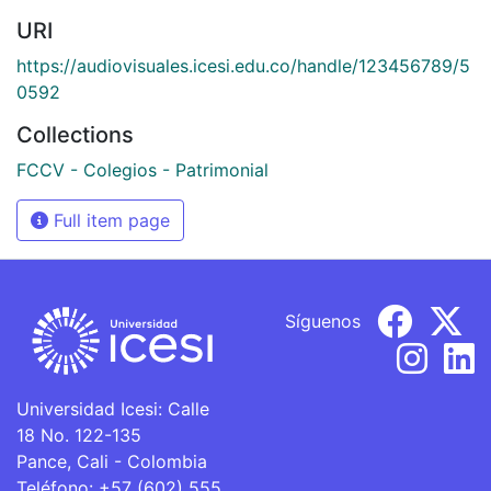
URI
https://audiovisuales.icesi.edu.co/handle/123456789/5
0592
Collections
FCCV - Colegios - Patrimonial
Full item page
Síguenos
Universidad Icesi: Calle
18 No. 122-135
Pance, Cali - Colombia
Teléfono: +57 (602) 555