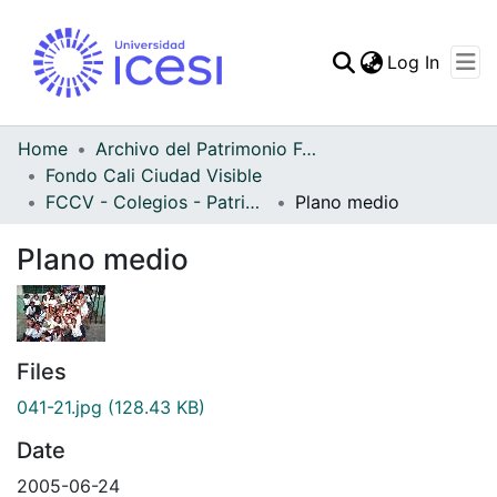
(curren
Log In
Communities & Collec
All of DSpace
Home
Archivo del Patrimonio Fotográfico y Fílmico del Valle del Cauca
Fondo Cali Ciudad Visible
Statistics
FCCV - Colegios - Patrimonial
Plano medio
Plano medio
Files
041-21.jpg
(128.43 KB)
Date
2005-06-24