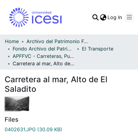
(curren
Log In
Communities & Collec
All of DSpace
Home
Archivo del Patrimonio Fotográfico y Fílmico del Valle del Cauca
Fondo Archivo del Patrimonio Fotográfico y Fílmico del Valle del Cauca
El Transporte
Statistics
APFFVC - Carreteras, Puentes - Patrimonial
Carretera al mar, Alto de El Saladito
Carretera al mar, Alto de El
Saladito
Files
0402631.JPG
(30.09 KB)